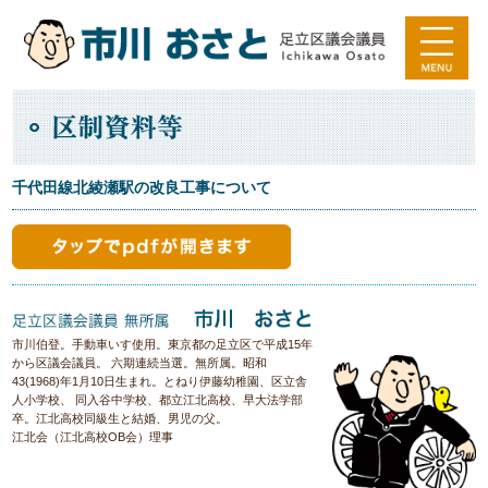
千代田線北綾瀬駅の改良工事について
市川伯登。手動車いす使用。東京都の足立区で平成15年
から区議会議員。 六期連続当選。無所属。昭和
43(1968)年1月10日生まれ。とねり伊藤幼稚園、区立舎
人小学校、 同入谷中学校、都立江北高校、早大法学部
卒。江北高校同級生と結婚、男児の父。
江北会（江北高校OB会）理事